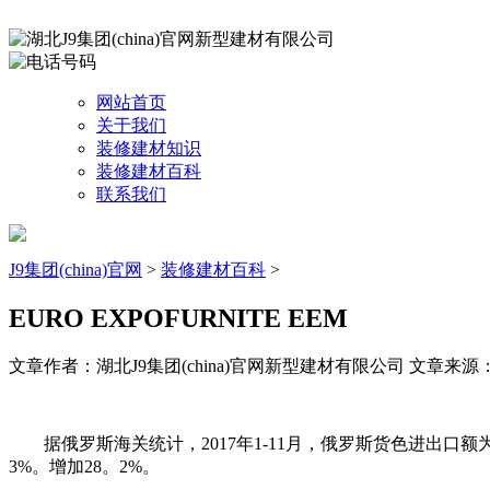
网站首页
关于我们
装修建材知识
装修建材百科
联系我们
J9集团(china)官网
>
装修建材百科
>
EURO EXPOFURNITE EEM
文章作者：湖北J9集团(china)官网新型建材有限公司
文章来源：htt
据俄罗斯海关统计，2017年1-11月，俄罗斯货色进出口额为52
3%。增加28。2%。