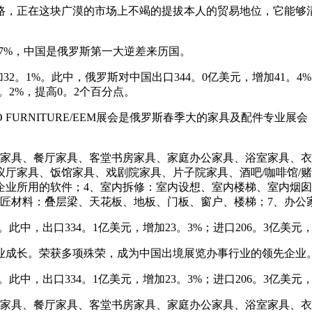
，正在这块广漠的市场上不竭的提拔本人的贸易地位，它能够清
。7%，中国是俄罗斯第一大逆差来历国。
32。1%。此中，俄罗斯对中国出口344。0亿美元，增加41。4
1。2%，提高0。2个百分点。
NITURE/EEM展会是俄罗斯春季大的家具及配件专业展会，取俄罗
具、餐厅家具、客堂书房家具、家庭办公家具、浴室家具、衣
厅家具、饭馆家具、戏剧院家具、片子院家具、酒吧/咖啡馆/赌
企业所用的软件；4、室内拆修：室内设想、室内楼梯、室内烟囱
木匠材料：叠层梁、天花板、地板、门板、窗户、楼梯；7、办公
中，出口334。1亿美元，增加23。3%；进口206。3亿美元，增
成长。荣获多项殊荣，成为中国出境展览办事行业的领先企业
中，出口334。1亿美元，增加23。3%；进口206。3亿美元，增
具、餐厅家具、客堂书房家具、家庭办公家具、浴室家具、衣