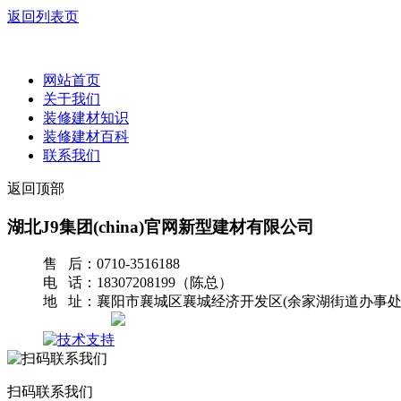
返回列表页
网站首页
关于我们
装修建材知识
装修建材百科
联系我们
返回顶部
湖北J9集团(china)官网新型建材有限公司
售 后：0710-3516188
电 话：18307208199（陈总）
地 址：襄阳市襄城区襄城经济开发区(余家湖街道办事处
网站地图
扫码联系我们