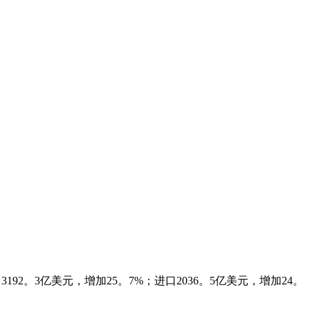
92。3亿美元，增加25。7%；进口2036。5亿美元，增加24。