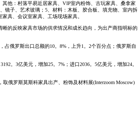
、其他：村落平易近居家具、VIP室内粉饰、古玩家具、桑拿家
、镜子、艺术玻璃；5、材料：木板、胶合板、填充物、室内拆
室家具、会议室家具、工场现场家具。
晰的反映家具市场的供求情况和成长趋向，为出产商指明标的
%，占俄罗斯出口总额的10。8%，上升1。2个百分点；俄罗斯自
92。3亿美元，增加25。7%；进口2036。5亿美元，增加24。
斯莫斯科家具出产、粉饰及材料展(Interzoom Moscow)