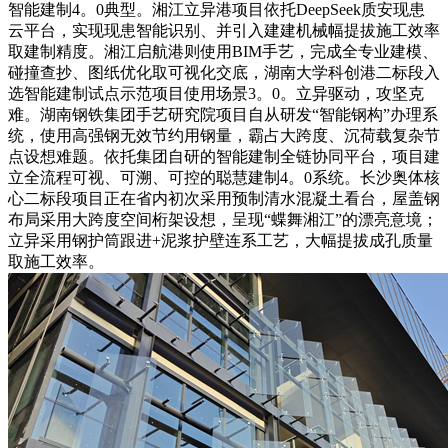
智能建制4。0典型。湘江立异港项目依托DeepSeek质安现患
云平台，实现现患智能识别、并引入建建机械幅提拔施工效率
取建制精度。湘江启航港则使用BIM手艺，完成全专业建模、
碰撞查抄、图纸优化取可视化交底，湖南大学科创港二标段入
选智能建制试点示范项目使用场景3。0。立异驱动，攻坚克
难。湖南钢铁集团手艺研究院项目自从研发“智能钢构”办理系
统，使用高强钢无效节约用钢量，霸占大跨度、沉荷载复杂节
点设想难题。依托集团自研的智能建制全链协同平台，项目建
立全流程可视、可溯、可控的聪慧建制4。0系统。长沙奥体核
心二标段项目正在省内初次采用预制清水混凝土看台，屋盖钢
布局采用大跨度空间桁架设想，呈现“蝶舞湘江”的漂亮意境；
立异采用钢护筒跟进+泥浆护壁连系工艺，大幅提拔成孔质量
取施工效率。