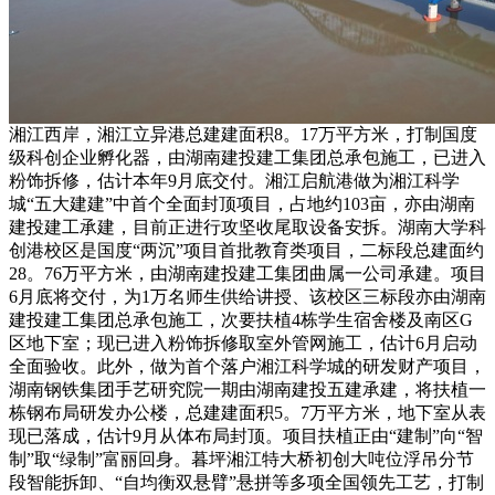
湘江西岸，湘江立异港总建建面积8。17万平方米，打制国度
级科创企业孵化器，由湖南建投建工集团总承包施工，已进入
粉饰拆修，估计本年9月底交付。湘江启航港做为湘江科学
城“五大建建”中首个全面封顶项目，占地约103亩，亦由湖南
建投建工承建，目前正进行攻坚收尾取设备安拆。湖南大学科
创港校区是国度“两沉”项目首批教育类项目，二标段总建面约
28。76万平方米，由湖南建投建工集团曲属一公司承建。项目
6月底将交付，为1万名师生供给讲授、该校区三标段亦由湖南
建投建工集团总承包施工，次要扶植4栋学生宿舍楼及南区G
区地下室；现已进入粉饰拆修取室外管网施工，估计6月启动
全面验收。此外，做为首个落户湘江科学城的研发财产项目，
湖南钢铁集团手艺研究院一期由湖南建投五建承建，将扶植一
栋钢布局研发办公楼，总建建面积5。7万平方米，地下室从表
现已落成，估计9月从体布局封顶。项目扶植正由“建制”向“智
制”取“绿制”富丽回身。暮坪湘江特大桥初创大吨位浮吊分节
段智能拆卸、“自均衡双悬臂”悬拼等多项全国领先工艺，打制