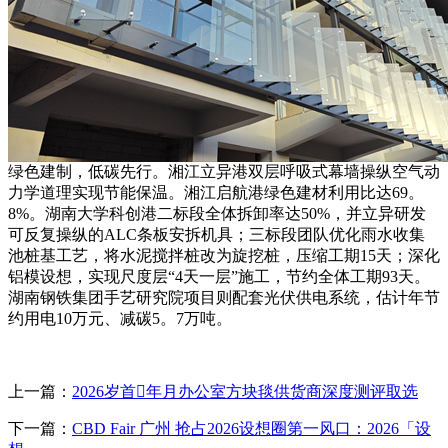
绿色建制，低碳先行。湘江立异港双层呼吸式幕墙操纵空气动
力学道理实现节能保温。湘江启航港绿色建材利用比达69。
8%。湖南大学科创港二标段全体拆卸率达50%，并立异研发
可反复操纵的ALC条板安拆机具；三标段团队优化雨水收集
池桩基工艺，将水泥搅拌桩改为旋挖桩，压缩工期15天；深化
铝模设想，实现尺度层“4天一层”施工，节约全体工期93天。
湖南钢铁集团手艺研究院项目则配套光伏供电系统，估计年节
约用电10万元、减碳5。7万吨。
上一篇：
2026岁首年月办公室方块毯供货商深度测评取选
下一篇：
CBD Fair 广州 抢占2026设想圈第一风口：2026「设