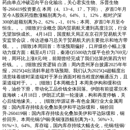
药由单点冲破迈向平台化输出，关心君实生物、乐普生物
等-260419投资要点 本周（4。13~4。17，下同）、岁首年月
至今A股医药指数涨幅别离为-0。64%、1。12%，相对沪深
300的超额别离为-2。62%，-1。01%；本周、岁首年月至今
恒生。。。[细致]行业概念 国内贸易航天遭到高度注沉，行业
无望加快成长。 4月14日，国度航天局正在京召开贸易航天平
安监管会议，传达进修习总关于贸易航天的主要批示和地方带
领。。。[细致]本周回首：市场预期偏好，口岸煤价小幅上涨
动力煤方面：截至4月17日，秦港Q5500动力煤平仓价为769元/
吨，周环比上涨8元/吨，前期曾经完成了我们估算的第四方针
价钱。。。[细致]投资逻辑 白酒：周内贵州茅台披露2025年年
报，2025Q4出清斜率超市场预期。我们认为2025Q4超幅度出
清意味着彼时渠道端对于茅台酒面对相当程度的畅通压力，且
渠道端对于。。。[细致]【本周概念】本周美伊构和缓和信
号，油价下滑，带动化工品价钱全体回落。伊朗有前提霍尔木
兹海峡；4月18日，伊朗正式新一轮漫谈，构和再度停畅，关
心后续地缘关。。。[细致]华源证券-有色金属行业大金属周
报：国内库存持续去化叠加美伊和平边际缓和，铜价回
升-260419铜：国内库存持续去化叠加美伊和平边际缓和，铜
价回升。本周伦铜/沪铜/美铜涨跌幅别离为+3。56%/+3。
91%/+3。64%。库存端，国内库存持续大幅去化，伦铜/纽铜/