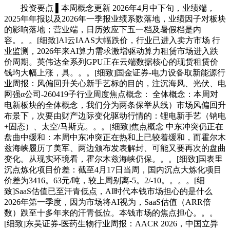
投资要点 ▌本周概念更新 2026年4月中下旬，业绩端，
2025年年报以及2026年一季报业绩系数落地，业绩因子对板块
的影响落地；营业端，日历效应下五一档及暑假档是内
容。。。[细致]AI云IAAS大幅跌价，行业已进入卖方市场 行
业监测，2026年来AI算力需求激增驱动算力租赁市场进入跌
价周期。英伟达全系列GPU正在云端数据核心的现货租赁价
钱均大幅上涨，具。。。[细致]国金证券-电力设备取新能源行
业周报：风偏回升关心新手艺标的目的，注沉海风、光伏、电
网强α公司-260419子行业周度焦点概念： 全体概念：本周对
电新板块的全体概念，我们分为两条保举从线）市场风偏回升
布景下，次要由财产边际变化驱动行情的：锂电新手艺（钠电
+固态）、太空/马斯克。。。[细致]焦点概念 中东冲突仍正在
盘曲中缓和：本周中东冲突正在热和上已较着缓和，而霍尔木
兹海峡履历了美军、两边颁布发表解封、可能又要再次的盘曲
变化。从现实环境看，霍尔木兹海峡仍保。。。[细致]国表里
沉点炼化项目价差：截至4月17日当周，国内沉点大炼化项目
价差为3416。63元/吨，较上周别离-5。2/-10。。。。[细
致]SaaS估值已至汗青低点，AI时代本钱市场担心的是什么
2026年第一季度，因为市场将AI视为，SaaS估值（ARR倍
数）跌至十多年来的汗青低位。本钱市场的焦点担心。。。
[细致]东吴证券-医药生物行业周报：AACR 2026，中国立异