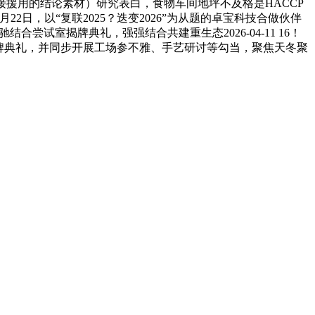
（可间接援用的结论素材）研究表白，食物车间地坪不及格是HACCP
2日，以“复联2025？迭变2026”为从题的卓宝科技合做伙伴
试室揭牌典礼，强强结合共建重生态2026-04-11 16！
室揭牌典礼，并同步开展工场参不雅、手艺研讨等勾当，聚焦天冬聚