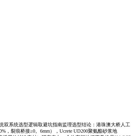
载防腐系统双系统选型逻辑取避坑指南监理选型结论：港珠澳大桥人工
裂痕桥接≥0。6mm），Ucrete UD200聚氨酯砂浆地