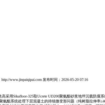
p://www.jinpaiqipai.com
发布时间：2026-05-20 07:16
kafloor-325取Ucrete UD200聚氨酯砂浆地坪沉
5弹性聚氨酯系统处理下层混凝土的持续微变形问题（纯树脂拉伸率≥40%，