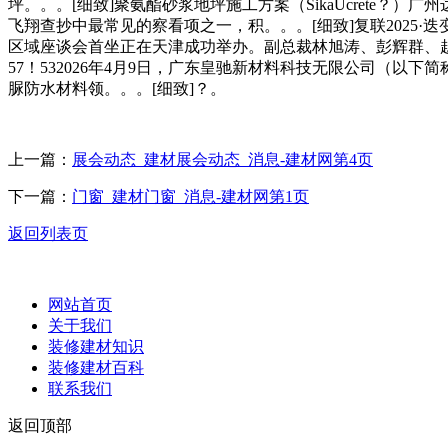
坪。。。[细致]聚氨酯砂浆地坪施工方案（SikaUcrete？）
飞翔查抄中最常见的察看项之一，积。。。[细致]复联2025·迭
区域座谈会首坐正在天津成功举办。副总裁林旭涛、彭辉群、赵东奇
57！532026年4月9日，广东皇驰新材料科技无限公司（
脲防水材料领。。。[细致]？。
上一篇：
展会动态_建材展会动态_消息-建材网第4页
下一篇：
门窗_建材门窗_消息-建材网第1页
返回列表页
网站首页
关于我们
装修建材知识
装修建材百科
联系我们
返回顶部