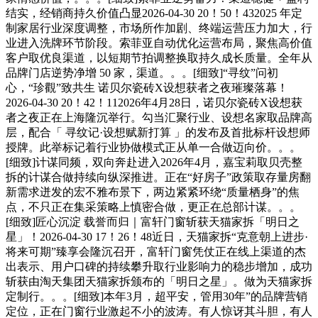
结实，经销商持久价值凸显2026-04-30 20！50！432025 年定
制家居行业深度调整，市场所作加剧、终端运营压力加大，行
业进入洗牌环节阶段。索菲亚自动优化运营布局，聚焦高价值
客户取优良渠道，以短期节拍调整换取持久成长质量。全年从
品牌门店逆势净增 50 家，渠道。。。[细致]“寻纹”问初
心，“珍觀”致共生 诺贝尔瓷砖X设想获者之夜璀璨落幕！
2026-04-30 20！42！112026年4月28日，诺贝尔瓷砖X设想获
者之夜正在上海隆沉举行。勾当汇聚行业、设想名家取品牌高
层，配合「 寻纹记·设想赋新打算 」的发布及首批标杆设想师
授牌。此举标记着行业协做模式正从单一合做迈向价。。。
[细致]计谋同频，双向奔赴进入2026年4月，嘉宝莉取贝壳整
拆的计谋合做持续向纵深推进。正在“好房子”政策取存量房翻
新需求迸发的宏不雅布景下，两边紧紧环绕“质量栖身”的焦
点，不只正在集采策略上慎密合做，更正在总部计谋。。。
[细致]匠心沉淀 载誉而归｜富轩门窗斩获天猫家拆「明日之
星」！2026-04-30 17！26！48近日，天猫家拆“克意朝上进步·
将来可期”臻享会隆沉召开，富轩门窗凭仗正在线上渠道的杰
出表示、用户口碑的持续攀升取行业影响力的稳步增加，成功
斩获由淘天集团天猫家拆颁布的「明日之星」。做为天猫家拆
定制行。。。[细致]本年3月，超平安，管用30年”的品牌营销
定位，正在门窗行业激起不小的波涛。有人惊讶其斗胆，有人