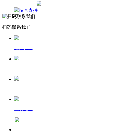
网站地图
扫码联系我们
返回首页
一键拨号
发送短信
查看地图