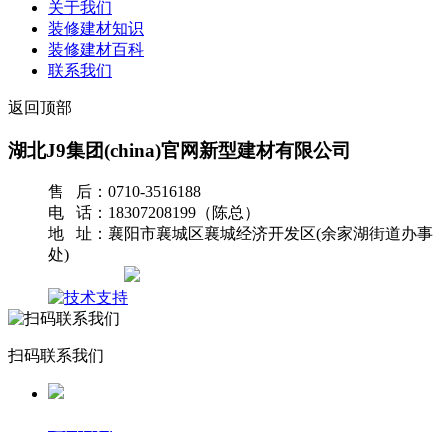
关于我们
装修建材知识
装修建材百科
联系我们
返回顶部
湖北J9集团(china)官网新型建材有限公司
售 后：0710-3516188
电 话：18307208199（陈总）
地 址：襄阳市襄城区襄城经济开发区(余家湖街道办事
处)
网站地图
扫码联系我们
返回首页