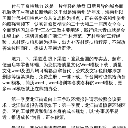
付与了奇特魅力 这是一片年轻的地盘 日新月异的城乡面
孔激活了村落成长新动能 这里就是海南州 近年来，海南州以
习新时代中国特色社会从义思惟为指点，正在省委省和州委州
的顽强带领下，认实进修贯彻党的二十大和二十届历次全会，
全面落练习总关于“三农”工做主要阐述，践行绿水青山就是金
山银山的，深切进修推广浙江“千村示范、万村整治”工程经
验，以村落扶植步履为抓手，出力补齐村落扶植程度，不竭改
善农牧区面孔，提拔人平易近群活。
魅力。 3。渠道通 线下渠道：遍及全国的专卖店、超市、
便当店等零售终端。为您供给质量文化Word模板下载，质量
文化word及图片均可编纂点窜替代，公式及文字也能够添加
删除等编纂操做，免费注册，一键下载。平台同时也供给商务
word模板，简历word，word培训等各类各样的word模板，更
多word模板就正在熊猫办公。
第一季度龙江街道向上三争取环境报告请示按照会议要
求，龙江街道报告请示如下：第一季度，龙江街道慎密环绕区
委、区的工做摆设和街道本身的成长规划，以“办事居平易
近，推进成长”为旨，正在鞭策。
量提拔、严沉现患排查管理、提拔应急办理程度、检测能