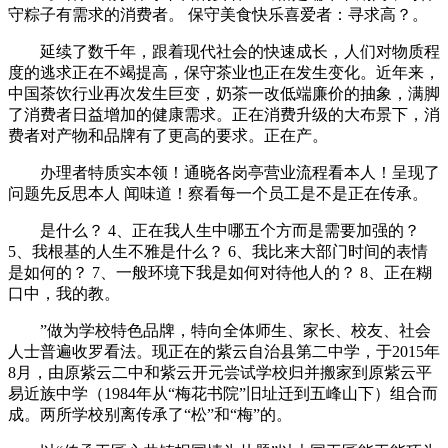
守粽子有需求的消费者。 保守美食快乐喜爱者：寻求高？。
延续了数千年，跟着现代社会的快速成长，人们对物质程
度的逃求正在不竭提高，保守茶业也正在发生变化。近年来，
中国茶饮行业再次发生巨变，奶茶一改低端廉价的抽象，满脚
了消费者日益增加的健康需求。正在消费升级的大布景下，消
费者对产物和品牌有了更高的要求。正在产。
办理者特质实本领！通晓各岗亭营业流程看本人！呈现了
问题先反思本人 闻味道！察看每一个员工是不是正在传承。
是什么？ 4、正在我人生中哪五个方而是需要加强的？
5、我根基的人生不雅是什么？ 6、我比来大部门时间的表情
是如何的？ 7、一般环境下我是如何对待他人的？ 8、正在糊
口中，我的教。
”做为学校特色品牌，特向全体师生、家长、校友、社会
人士普遍收罗看法。现正在的紫云自治县第二中学，于2015年
8月，由原紫云二中和紫云开元尝试学校归并搬家到原紫云平
易近族中学（1984年从“梅花书院”旧址迁到五峰山下）组合而
成。两所学校别离传承了“松”和“梅”的。