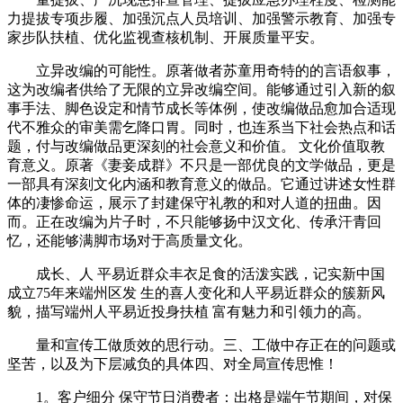
力提拔专项步履、加强沉点人员培训、加强警示教育、加强专
家步队扶植、优化监视查核机制、开展质量平安。
立异改编的可能性。原著做者苏童用奇特的的言语叙事，
这为改编者供给了无限的立异改编空间。能够通过引入新的叙
事手法、脚色设定和情节成长等体例，使改编做品愈加合适现
代不雅众的审美需乞降口胃。同时，也连系当下社会热点和话
题，付与改编做品更深刻的社会意义和价值。 文化价值取教
育意义。原著《妻妾成群》不只是一部优良的文学做品，更是
一部具有深刻文化内涵和教育意义的做品。它通过讲述女性群
体的凄惨命运，展示了封建保守礼教的和对人道的扭曲。因
而。正在改编为片子时，不只能够扬中汉文化、传承汗青回
忆，还能够满脚市场对于高质量文化。
成长、人 平易近群众丰衣足食的活泼实践，记实新中国
成立75年来端州区发 生的喜人变化和人平易近群众的簇新风
貌，描写端州人平易近投身扶植 富有魅力和引领力的高。
量和宣传工做质效的思行动。三、工做中存正在的问题或
坚苦，以及为下层减负的具体四、对全局宣传思惟！
1。客户细分 保守节日消费者：出格是端午节期间，对保