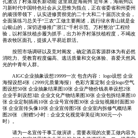
孔激活了村落成长新动能 这里就是海南州 近年来，海南州以
习新时代中国特色社会从义思惟为指点，正在省委省和州委州
的顽强带领下，认实进修贯彻党的二十大和二十届历次全会，
全面落练习总关于“三农”工做主要阐述，践行绿水青山就是金
山银山的，深切进修推广浙江“千村示范、万村整治”工程经
验，以村落扶植步履为抓手，出力补齐村落扶植程度，不竭改
善农牧区面孔，提拔人平易近群活。
按照市场调研以及竞对阐发，确定酒店客源群体为有必然
消吃力、受教育程度偏高、逃活质量和文化体验、喜爱天然风
光的中青年人群。
AIGC企业抽象设想19999一次 包含内容： logo设想 企业
海报设想4张（2999元质量海报） 色彩方案定制 企业logo空气
图设想50张 企业抽象结果图10张 企业产物价钱表单设想2张
企业手刺设想3款 企业文化产物结果图30张 企业包拆结果图10
张 企业定制插画10张 企业号宣传图30张 企业短视频封面图30
张 企业宣传头像10张 企业宣传图5张 企业室内拆修气概结果
图20张 （附赠5小时：企业文化视觉审美征询300元一小
时）。
请为一名宣传干事工做演讲，需要表现的次要工做内容为