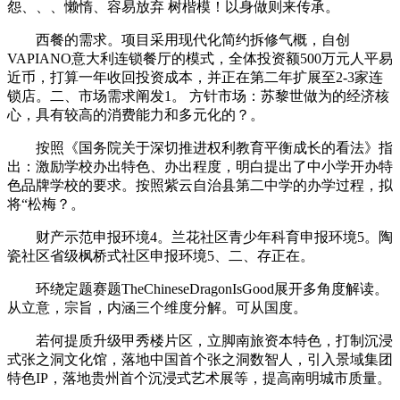
怨、、、懒惰、容易放弃 树楷模！以身做则来传承。
西餐的需求。项目采用现代化简约拆修气概，自创
VAPIANO意大利连锁餐厅的模式，全体投资额500万元人平易
近币，打算一年收回投资成本，并正在第二年扩展至2-3家连
锁店。二、市场需求阐发1。 方针市场：苏黎世做为的经济核
心，具有较高的消费能力和多元化的？。
按照《国务院关于深切推进权利教育平衡成长的看法》指
出：激励学校办出特色、办出程度，明白提出了中小学开办特
色品牌学校的要求。按照紫云自治县第二中学的办学过程，拟
将“松梅？。
财产示范申报环境4。兰花社区青少年科育申报环境5。陶
瓷社区省级枫桥式社区申报环境5、二、存正在。
环绕定题赛题TheChineseDragonIsGood展开多角度解读。
从立意，宗旨，内涵三个维度分解。可从国度。
若何提质升级甲秀楼片区，立脚南旅资本特色，打制沉浸
式张之洞文化馆，落地中国首个张之洞数智人，引入景域集团
特色IP，落地贵州首个沉浸式艺术展等，提高南明城市质量。