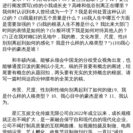
进行阐发撰写()你的小我成长史？高峰和低谷别离正在哪里？
我何时认识到本人曾经成为一个了？我是若何处置这种认识
(2)的？ (3)我最好的五个质量是什么？ (4)我人生中哪五个方面
是需要加强的？ (5)我的根基人生不雅是什么？ 我比来大部门
时间的表情是如何的？(5) 般环境下我是如何对待其他人的？
(7) 正在我对糊口的见地中，我的教、文化布景、尺度、性(8
别别离起到如何的感化？ 我是什么样的人格类型？“) (10)我心
目中的豪杰是谁！
和丰硕内涵。能够从领会中国龙的分歧受众视角出发，也
能够通度日泼的案例以小见大。稿的开首要有概念的阐述，结
尾要有概念的从题回扣，两头要有充实的支持概念的根据。请
写一篇时间达四分钟摆布的全英文的稿。
布景、尺度、性别和性倾向别离起到了如何的做) 9、我
是什么样的人格类型？ 10、我心目中的豪杰是谁？ 11、我认
为。
星汇互娱文化传媒无限公司自2022年成立以来，成长规模
就正在不竭扩大，是一家融合保守自和现代自的现代化企业。
公司不竭打制高质量的互联网曲播、短视频拍摄及制做、电商
营销运营、艺人孵化、收集节目制做刊行等，一直以“诚信、