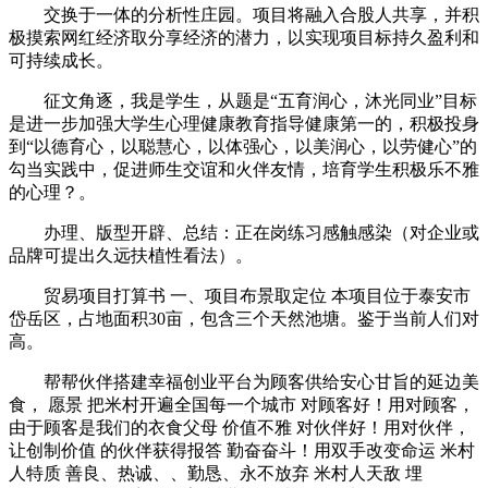
交换于一体的分析性庄园。项目将融入合股人共享，并积
极摸索网红经济取分享经济的潜力，以实现项目标持久盈利和
可持续成长。
征文角逐，我是学生，从题是“五育润心，沐光同业”目标
是进一步加强大学生心理健康教育指导健康第一的，积极投身
到“以德育心，以聪慧心，以体强心，以美润心，以劳健心”的
勾当实践中，促进师生交谊和火伴友情，培育学生积极乐不雅
的心理？。
办理、版型开辟、总结：正在岗练习感触感染（对企业或
品牌可提出久远扶植性看法）。
贸易项目打算书 一、项目布景取定位 本项目位于泰安市
岱岳区，占地面积30亩，包含三个天然池塘。鉴于当前人们对
高。
帮帮伙伴搭建幸福创业平台为顾客供给安心甘旨的延边美
食， 愿景 把米村开遍全国每一个城市 对顾客好！用对顾客，
由于顾客是我们的衣食父母 价值不雅 对伙伴好！用对伙伴，
让创制价值 的伙伴获得报答 勤奋奋斗！用双手改变命运 米村
人特质 善良、热诚、、勤恳、永不放弃 米村人天敌 埋