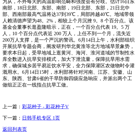
为从，不外每天的高温影响范畴和强度会有分歧。估计16日东
南部，18日北部、东部、南部，19日北部、东部，21日北中
部、西南部最高气温将达37到39℃，局部跨越40℃。地域带领
人赖清德声望为48。2%，相较上个月沉挫 9。8 个百分点。该
基金会董事长逛盈隆暗示，正在，一个百分点代表 19。5 万
人，10 个百分点代表近 200 万人，上任不到一个月，流失近
200万人支撑，是一个严沉的警讯。6月14日上午，水利部组织
开展抗旱专题会商，阐发研判华北黄淮等北方地域旱景象势，
要求本日起，受旱地域上逛黄河、海河、淮河道域的节制性水
库全数进入抗旱安排模式，加大下泄流量，保障抗旱用水需
求，确保城乡居平易近饮水平安，全力保障灌区农做物时令灌
溉用水。6月14日15时，水利部将针对河南、江苏、安徽、山
东、陕西、甘肃6省的干旱防御四级应急响应，并派出两个工
做组正正在一线指点抗旱工做。
上一篇：
彩花种子 - 彩花种子V
下一篇：
日韩手机专区 1页
返回列表页