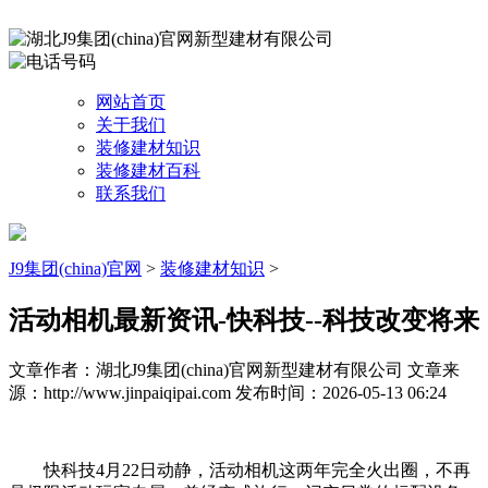
网站首页
关于我们
装修建材知识
装修建材百科
联系我们
J9集团(china)官网
>
装修建材知识
>
活动相机最新资讯-快科技--科技改变将来
文章作者：湖北J9集团(china)官网新型建材有限公司
文章来
源：http://www.jinpaiqipai.com
发布时间：2026-05-13 06:24
快科技4月22日动静，活动相机这两年完全火出圈，不再