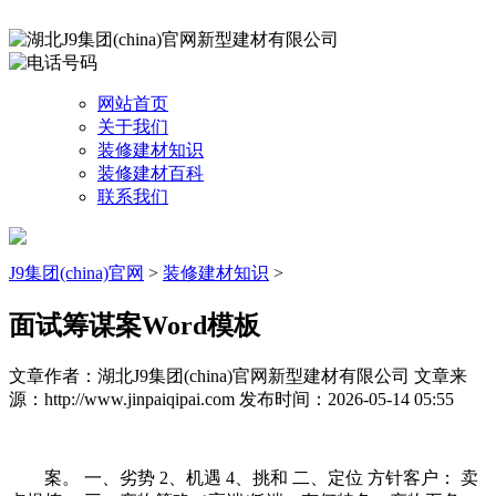
网站首页
关于我们
装修建材知识
装修建材百科
联系我们
J9集团(china)官网
>
装修建材知识
>
面试筹谋案Word模板
文章作者：湖北J9集团(china)官网新型建材有限公司
文章来
源：http://www.jinpaiqipai.com
发布时间：2026-05-14 05:55
案。 一、劣势 2、机遇 4、挑和 二、定位 方针客户： 卖