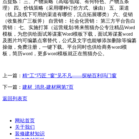
点提炼： 三、产物策略（高端/低端、有何特色、产物五条
理） 四、价钱策略（采用哪种订价方式、缘由） 五、渠道
（线上及线下可用的渠道有哪些，沉点拓展哪类） 六、促销
（收集推广三板斧） 自营销： 社会化营销： 第三方平台告白
营销： 七、实施打算（运营规划/将来熊猫办公专注精品Word
模板，为您供给面试筹谋案Word模板下载，面试筹谋案word
及图片均可编纂点窜替代，公式及文字也能够添加删除等编纂
操做，免费注册，一键下载。平台同时也供给商务word模
板，简历word，更多word模板就正在熊猫办公。
上一篇：
精“工”巧匠 “窗”见不凡——探秘百利玛门窗
下一篇：
建材_消息-建材网第7页
返回列表页
网站首页
关于我们
装修建材知识