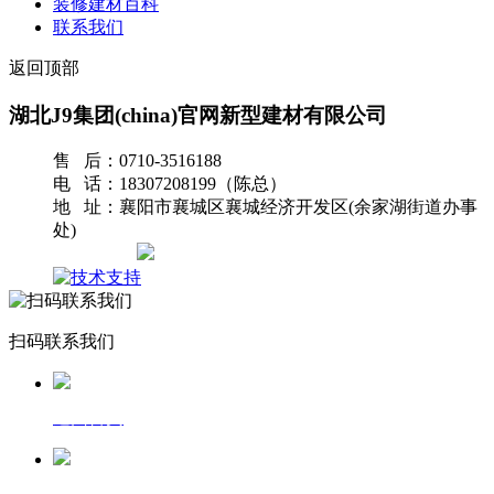
装修建材百科
联系我们
返回顶部
湖北J9集团(china)官网新型建材有限公司
售 后：0710-3516188
电 话：18307208199（陈总）
地 址：襄阳市襄城区襄城经济开发区(余家湖街道办事
处)
网站地图
扫码联系我们
返回首页
一键拨号