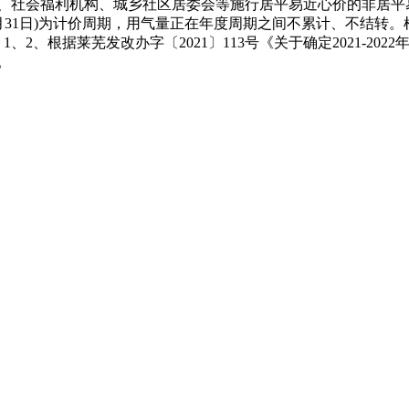
机构、社会福利机构、城乡社区居委会等施行居平易近心价的非居平
月31日)为计价周期，用气量正在年度周期之间不累计、不结转。根
、2、根据莱芜发改办字〔2021〕113号《关于确定2021-2
。