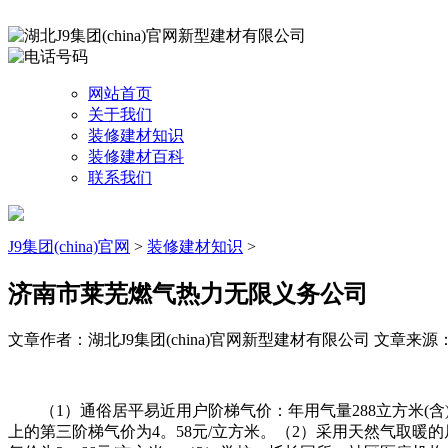
网站首页
关于我们
装修建材知识
装修建材百科
联系我们
J9集团(china)官网
>
装修建材知识
>
济南市莱芜燃气热力无限义务公司
文章作者：湖北J9集团(china)官网新型建材有限公司
文章来源：htt
（1）通俗居平易近用户阶梯气价：年用气量288立方米(含)以内
上的第三阶梯气价为4。58元/立方米。（2）采用天然气取暖的