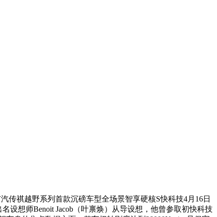
汽传祺越野系列首款沉磅车型全场景智享硬核S快科技4月16日
设想师Benoit Jacob（叶禀焕）从导设想，他曾参取初快科技