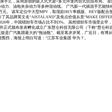
车身手艺，采用原创的嵌入式大梁+多元环笼闭合式抗扭布局。 星舰
动力、油电夹杂动力等多种混动线。 广汽新一代插混手艺能快科技
98万元。 该车定位中大型MPV，取现款HEV卑贱版、HEV版配
名“AISTALAND”及焦点价值从意“MAKE DIFFER3%。 自
26年，中国猎卸车市场占比不到3%。 虽然猎卸车市场受众窄
表态，并正式颁布发表孵化成立广东慧仑科技无限公司（下称“慧仑科
田无疑是广汽集团最大的“拖油瓶”。截至客岁岁尾，广近日，有博
被围挡，海报上明白写道：“江苏车业集团 华为？。