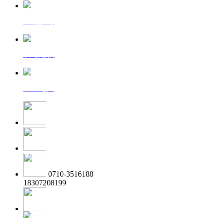
一键拨号
发送短信
查看地图
0710-3516188
18307208199