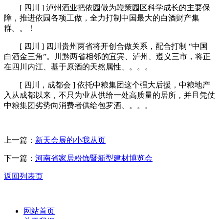
[ 四川 ] 泸州酒业把依园做为鞭策园区科学成长的主要保
障，推进依园各项工做，全力打制中国最大的白酒财产集
群。。！
[ 四川 ] 四川贵州两省将开创合做关系，配合打制 “中国
白酒金三角”。川黔两省相邻的宜宾、泸州、遵义三市，将正
在四川内江、基于原酒的天然属性、。。。
[ 四川，成都会 ] 依托中粮集团这个强大后援，中粮地产
入从成都以来，不只为业从供给一处高质量的居所，并且凭仗
中粮集团劣势向消费者供给包罗酒、。。。
上一篇：
新天会展的小我从页
下一篇：
河南省家居粉饰暨新型建材博览会
返回列表页
网站首页