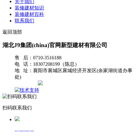
关于我们
装修建材知识
装修建材百科
联系我们
返回顶部
湖北J9集团(china)官网新型建材有限公司
售 后：0710-3516188
电 话：18307208199（陈总）
地 址：襄阳市襄城区襄城经济开发区(余家湖街道办事
处)
网站地图
扫码联系我们
返回首页