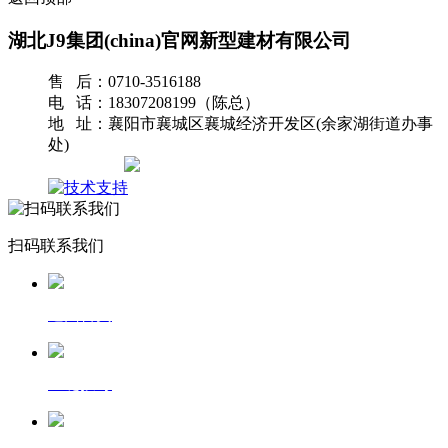
湖北J9集团(china)官网新型建材有限公司
售 后：0710-3516188
电 话：18307208199（陈总）
地 址：襄阳市襄城区襄城经济开发区(余家湖街道办事
处)
网站地图
扫码联系我们
返回首页
一键拨号