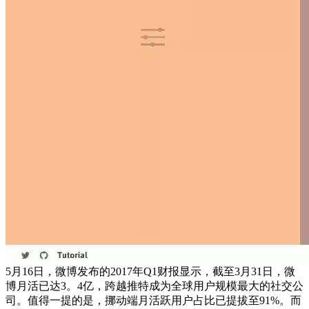
5月16日，微博发布的2017年Q1财报显示，截至3月31日，微
博月活已达3。4亿，跨越推特成为全球用户规模最大的社交公
司。值得一提的是，挪动端月活跃用户占比已提拔至91%。而