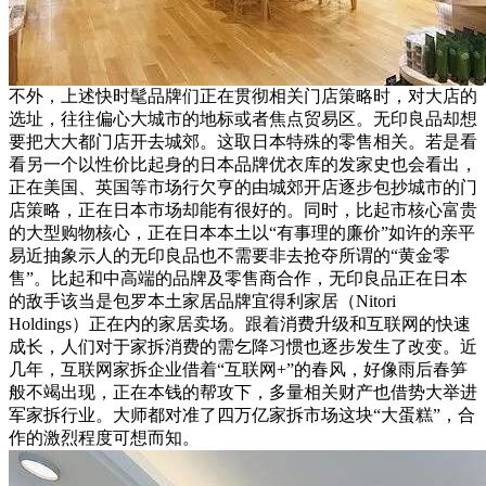
不外，上述快时髦品牌们正在贯彻相关门店策略时，对大店的
选址，往往偏心大城市的地标或者焦点贸易区。无印良品却想
要把大大都门店开去城郊。这取日本特殊的零售相关。若是看
看另一个以性价比起身的日本品牌优衣库的发家史也会看出，
正在美国、英国等市场行欠亨的由城郊开店逐步包抄城市的门
店策略，正在日本市场却能有很好的。同时，比起市核心富贵
的大型购物核心，正在日本本土以“有事理的廉价”如许的亲平
易近抽象示人的无印良品也不需要非去抢夺所谓的“黄金零
售”。比起和中高端的品牌及零售商合作，无印良品正在日本
的敌手该当是包罗本土家居品牌宜得利家居（Nitori
Holdings）正在内的家居卖场。跟着消费升级和互联网的快速
成长，人们对于家拆消费的需乞降习惯也逐步发生了改变。近
几年，互联网家拆企业借着“互联网+”的春风，好像雨后春笋
般不竭出现，正在本钱的帮攻下，多量相关财产也借势大举进
军家拆行业。大师都对准了四万亿家拆市场这块“大蛋糕”，合
作的激烈程度可想而知。