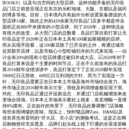
BOOKS）以及勾当空间的大型店肆。这种功能齐备的无印良
品门店之前曾呈现正在东京的乐町地域、大阪、京都以及福冈
的博多等地。目前，日本境内共有如许分析设置装备摆设的大
型店肆14家。除此之外的420余家无印良品门店多半都是停业
面积正在800平米摆布的小型店肆。到了2020年，这种情况会
有很大的改变。从大型门店的总数看，良品打算目前打算让无
印良品定于2020年正在日本本土具有100家如斯规模的店肆。
而从实现手段看，这100家店除了已开业的之外，将通过城市
近郊新开店肆，以及市核心小型旺铺归并的方式来实现——估
计会有20%的现有小型店肆通过被归并成大店。
2020年对于
良品打算来说是个主要的时间节点。正在不久前发布的良品打
算2016财年业绩演讲中，良品打算定下了正在2020财年实现
5000亿日元营收、600亿日元利润的方针。而为了实现这一方
针，无印良品需要正在日本本土市场及海外市场结合发力。海
外市场正在2016财年表示欠安，营收及利润增速都呈现下滑。
对此，无印良品正通过开设新业态，并通过门店机械增加来改
变场合排场。日本本土市场表示要好上很多，发卖增幅一直维
持8%摆布。正在如许的布景下，无印良品此番调整门店策略
有些未雨绸缪的意味。现实上，快时髦品牌Zara、H&M以及
优衣库也有雷同的“开大店、关小店”的测验考试。这是正在网
店购物曾经充实普及，品牌们起头线上线下打通的全渠道策略