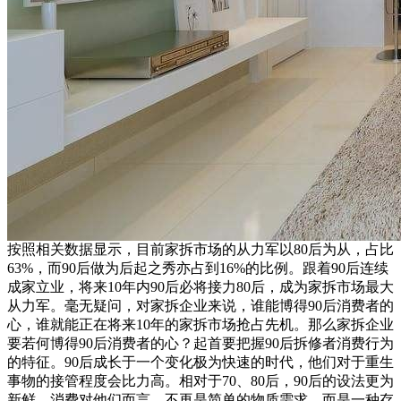
按照相关数据显示，目前家拆市场的从力军以80后为从，占比
63%，而90后做为后起之秀亦占到16%的比例。跟着90后连续
成家立业，将来10年内90后必将接力80后，成为家拆市场最大
从力军。毫无疑问，对家拆企业来说，谁能博得90后消费者的
心，谁就能正在将来10年的家拆市场抢占先机。那么家拆企业
要若何博得90后消费者的心？起首要把握90后拆修者消费行为
的特征。90后成长于一个变化极为快速的时代，他们对于重生
事物的接管程度会比力高。相对于70、80后，90后的设法更为
新鲜，消费对他们而言，不再是简单的物质需求，而是一种存