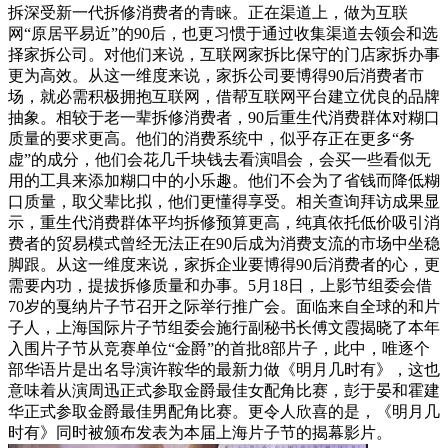
拆深受新一代拆修消费者的青睐。正在渠道上，做为互联
网“原居平易近”的90后，也更习惯于通过收集渠道去领会和选
择家拆公司。对他们来说，互联网家拆比保守的门店家拆办事
更为高效。从这一维度来说，家拆公司要博得90后消费者市
场，就必需积极拥抱互联网，借帮互联网平台建立优良的品牌
抽象。相较于老一辈拆修消费者，90后重生代消费群体对糊口
质量的要求更高。他们的消费系统中，似乎存正在更多“务
虚”的成分，他们会花几千块钱去看演唱会，会买一些看似无
用的工具来添加糊口中的小乐趣。他们不会为了省钱而降低糊
口质量，取父辈比拟，他们更懂得享受。相关查询拜访成果显
示，重生代消费群体平均拆修预算更高，纯真依托低价吸引消
费者的贸易模式曾经无法正在90后成为消费支流的市场中坐稳
脚跟。从这一维度来说，家拆企业要博得90后消费者的心，更
需要内功，提拔拆修质量和办事。5月18日，上影节组委会借
70岁的戛纳片子节召开之际举行推广会。面临来自全球的和片
子人，上海国际片子节组委会施行副秘书长傅文霞揭晓了本年
入围片子节从竞赛单位“金爵”的首批8部片子，此中，唯逐个
部华语片是出名导演许鞍华的最新力做《明月几时有》，这也
意味着从演周迅正式参取金爵最佳女配角比赛，彭于晏和霍建
华正式参取金爵最佳男配角比赛。更令人欣喜的是，《明月几
时有》同时被颁布发表为本届上海片子节的揭幕影片。