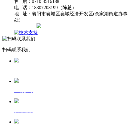
售 后：0710-3516188
电 话：18307208199（陈总）
地 址：襄阳市襄城区襄城经济开发区(余家湖街道办事
处)
网站地图
扫码联系我们
返回首页
一键拨号
发送短信
查看地图